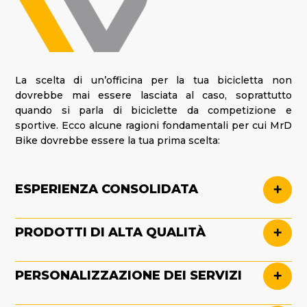
La scelta di un’officina per la tua bicicletta non
dovrebbe mai essere lasciata al caso, soprattutto
quando si parla di biciclette da competizione e
sportive. Ecco alcune ragioni fondamentali per cui MrD
Bike dovrebbe essere la tua prima scelta:
ESPERIENZA CONSOLIDATA
MrD Bike porta con sé
anni di esperienza
specifica nel
PRODOTTI DI ALTA QUALITÀ
settore delle biciclette sportive e da competizione.
Questo significa che ogni intervento è guidato da una
profonda conoscenza di modelli e meccaniche,
MrD Bike collabora con
marchi rinomati
. Si selezionano
PERSONALIZZAZIONE DEI SERVIZI
assicurando risultati impeccabili.
attentamente i prodotti proposti, offrendo solo il meglio
per garantire prestazioni superiori e durata nel tempo.